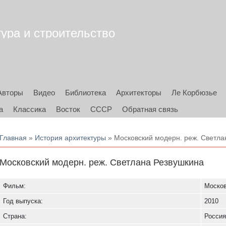
тура и строительство
Авторы
Видео
Библиотека
Архитекторы
Ле Корбюзье
а
Классика
Восток
СССР
Обратная связь
Вы здесь
Главная
»
История архитектуры
» Московский модерн. реж. Светла
Московский модерн. реж. Светлана Резвушкина
Фильм:
Москов
Год выпуска:
2010
Страна:
Росси