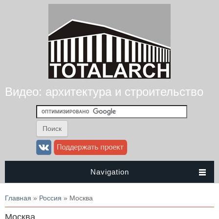
Видео: архитектура и строительство
Navigation
Вы здесь
Главная
»
Россия
» Москва
Москва