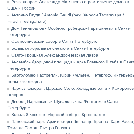
Разведопрос: Александр Матяшов о строительстве домов в
США и России
Антонио Гауди / Antonio Gaudi (реж. Хироси Тэсигахара /
Hiroshi Teshigahara)
Дом Ганнибалов - Особняк Трубецких-Нарышкиных в Санкт-
Петербурге
Сампсониевский собор в Санкт-Петербурге
Большая хоральная синагога в Санкт-Петербурге
Свято-Троицкая Александро-Невская лавра
Ансамбль Дворцовой площади и арка Главного Штаба в Санкт
Петербурге
Бартоломео Растрелли. Юрий Фельтен. Петергоф. Интерьер
Большого дворца
Чарльз Камерон. Царское Село. Холодные бани и Камеронов
галерея
Дворец Нарышкиных-Шуваловых на Фонтанке в Санкт-
Петербурге
Василий Косяков. Морской собор в Кронштадте
Павловский парк. Архитекторы Винченцо Бренна, Карл Росси,
Тома де Томон, Пьетро Гонзаго