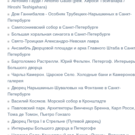
Антонио Гауди / Antonio Gaudi (реж. Хироси Тэсигахара /
Hiroshi Teshigahara)
Дом Ганнибалов - Особняк Трубецких-Нарышкиных в Санкт-
Петербурге
Сампсониевский собор в Санкт-Петербурге
Большая хоральная синагога в Санкт-Петербурге
Свято-Троицкая Александро-Невская лавра
Ансамбль Дворцовой площади и арка Главного Штаба в Санкт
Петербурге
Бартоломео Растрелли. Юрий Фельтен. Петергоф. Интерьер
Большого дворца
Чарльз Камерон. Царское Село. Холодные бани и Камеронов
галерея
Дворец Нарышкиных-Шуваловых на Фонтанке в Санкт-
Петербурге
Василий Косяков. Морской собор в Кронштадте
Павловский парк. Архитекторы Винченцо Бренна, Карл Росси,
Тома де Томон, Пьетро Гонзаго
Дворец Петра I в Стрельне (Путевой дворец)
Интерьеры Большого дворца в Петергофе
Царское Село: Концертный зал. Кухня «Руина». Верхняя и