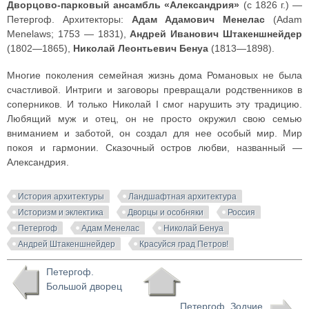
Дворцово-парковый ансамбль «Александрия»
(с 1826 г.) —
Петергоф. Архитекторы:
Адам Адамович Менелас
(Adam
Menelaws; 1753 — 1831),
Андрей Иванович Штакеншнейдер
(1802—1865),
Николай Леонтьевич Бенуа
(1813—1898).
Многие поколения семейная жизнь дома Романовых не была
счастливой. Интриги и заговоры превращали родственников в
соперников. И только Николай I смог нарушить эту традицию.
Любящий муж и отец, он не просто окружил свою семью
вниманием и заботой, он создал для нее особый мир. Мир
покоя и гармонии. Сказочный остров любви, названный —
Александрия.
История архитектуры
Ландшафтная архитектура
Историзм и эклектика
Дворцы и особняки
Россия
Петергоф
Адам Менелас
Николай Бенуа
Андрей Штакеншнейдер
Красуйся град Петров!
Петергоф.
Большой дворец
Петергоф. Зодчие