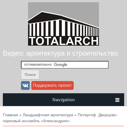
Видео: архитектура и строительство
Navigation
Вы здесь
Главная
»
Ландшафтная архитектура
» Петергоф. Дворцово-
парковый ансамбль «Александрия»