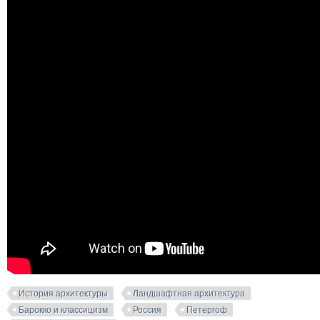
История архитектуры
Ландшафтная архитектура
Барокко и классицизм
Россия
Петергоф