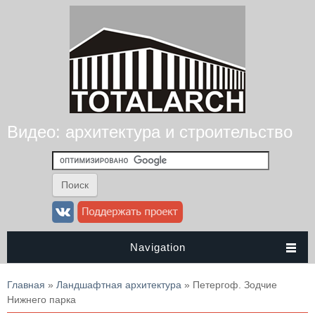
Видео: архитектура и строительство
Navigation
Вы здесь
Главная
»
Ландшафтная архитектура
» Петергоф. Зодчие
Нижнего парка