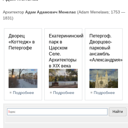
Архитектор
Адам Адамович Менелас
(Adam Menelaws; 1753 —
1831)
Дворец
Екатерининский
Петергоф.
«Коттедж» в
парк в
Дворцово-
Петергофе
Царском
парковый
Селе.
ансамбль
Архитекторы
«Александрия»
в XIX века
Подробнее
о Дворец «Коттедж» в Петергофе
Подробнее
о Екатерининский парк в
Подробнее
о Пете
Царском Селе. Архитекторы
Дворцо
в XIX века
парко
ансам
«Алек