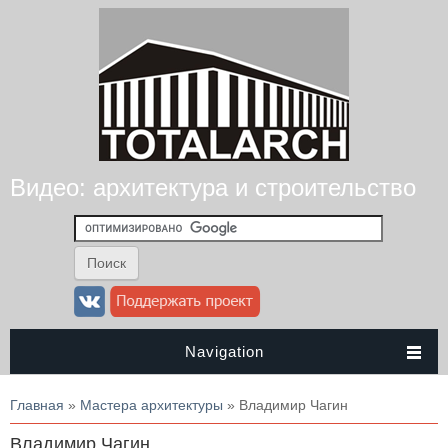
Видео: архитектура и строительство
Navigation
Вы здесь
Главная
»
Мастера архитектуры
» Владимир Чагин
Владимир Чагин