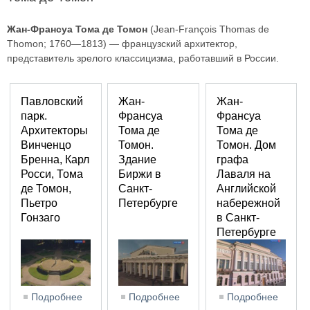
Жан-Франсуа Тома де Томон
(Jean-François Thomas de
Thomon; 1760—1813) — французский архитектор,
представитель зрелого классицизма, работавший в России.
Павловский
Жан-
Жан-
парк.
Франсуа
Франсуа
Архитекторы
Тома де
Тома де
Винченцо
Томон.
Томон. Дом
Бренна, Карл
Здание
графа
Росси, Тома
Биржи в
Лаваля на
де Томон,
Санкт-
Английской
Пьетро
Петербурге
набережной
Гонзаго
в Санкт-
Петербурге
Подробнее
о Павловский парк. Архитекторы Винченцо
Подробнее
о Жан-Франсуа Тома де
Подробнее
о Жан-