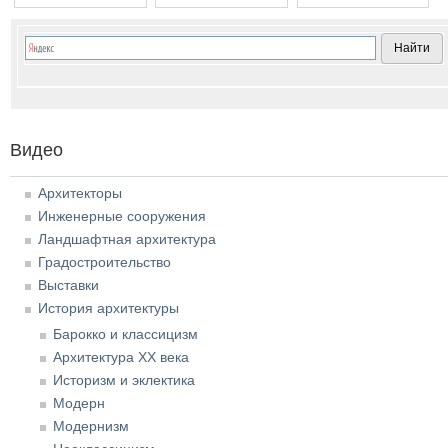
Бренна, Карл Росси, Тома де Томон, Пьетро
Томон. Здание Биржи в
Франс
Гонзаго
Санкт-Петербурге
Тома д
Томон.
графа
Лаваля
Англий
набер
Видео
в Санк
Петерб
Архитекторы
Инженерные сооружения
Ландшафтная архитектура
Градостроительство
Выставки
История архитектуры
Барокко и классицизм
Архитектура XX века
Историзм и эклектика
Модерн
Модернизм