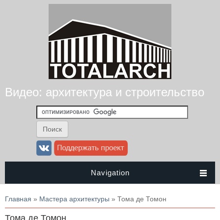
Видео: архитектура и строительство
Navigation
Вы здесь
Главная
»
Мастера архитектуры
» Тома де Томон
Тома де Томон