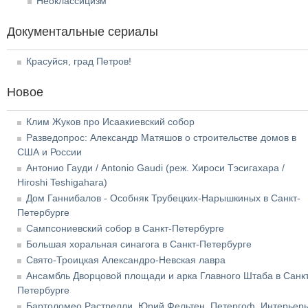
Неоклассицизм
Документальные сериалы
Красуйся, град Петров!
Новое
Клим Жуков про Исаакиевский собор
Разведопрос: Александр Матяшов о строительстве домов в
США и России
Антонио Гауди / Antonio Gaudi (реж. Хироси Тэсигахара /
Hiroshi Teshigahara)
Дом Ганнибалов - Особняк Трубецких-Нарышкиных в Санкт-
Петербурге
Сампсониевский собор в Санкт-Петербурге
Большая хоральная синагога в Санкт-Петербурге
Свято-Троицкая Александро-Невская лавра
Ансамбль Дворцовой площади и арка Главного Штаба в Санкт
Петербурге
Бартоломео Растрелли. Юрий Фельтен. Петергоф. Интерьер